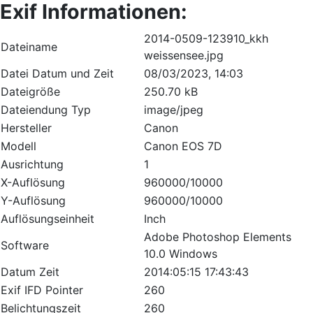
Exif Informationen:
2014-0509-123910_kkh
Dateiname
weissensee.jpg
Datei Datum und Zeit
08/03/2023, 14:03
Dateigröße
250.70 kB
Dateiendung Typ
image/jpeg
Hersteller
Canon
Modell
Canon EOS 7D
Ausrichtung
1
X-Auflösung
960000/10000
Y-Auflösung
960000/10000
Auflösungseinheit
Inch
Adobe Photoshop Elements
Software
10.0 Windows
Datum Zeit
2014:05:15 17:43:43
Exif IFD Pointer
260
Belichtungszeit
260